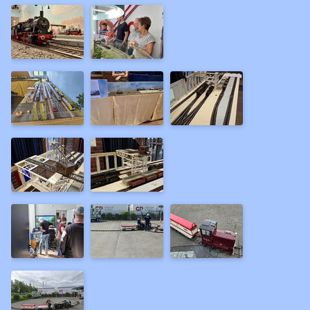
2011
2010
2009
2008
2007
2006
2004
Ältere
Filme
Forum
Links
Vorbild
Clubs