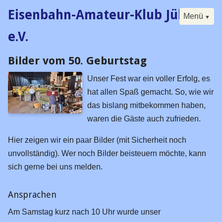
Eisenbahn-Amateur-Klub Jülich
Menü
e.V.
Bilder vom 50. Geburtstag
Navigation
Start
überspringen
Unser Fest war ein voller Erfolg, es
Der Klub
hat allen Spaß gemacht. So, wie wir
Buch
das bislang mitbekommen haben,
Forum
waren die Gäste auch zufrieden.
Kalender
Hier zeigen wir ein paar Bilder (mit Sicherheit noch
Besucherfahrtag
unvollständig). Wer noch Bilder beisteuern möchte, kann
sich gerne bei uns melden.
Seminare
Digital
Ansprachen
Historisches
Am Samstag kurz nach 10 Uhr wurde unser
Vorstand / Satzung