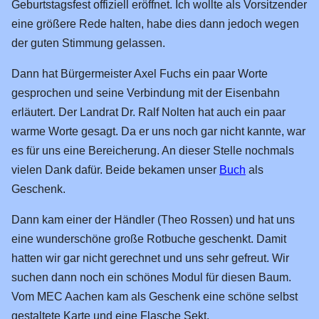
Geburtstagsfest offiziell eröffnet. Ich wollte als Vorsitzender
Bücherei
eine größere Rede halten, habe dies dann jedoch wegen
der guten Stimmung gelassen.
Presse
WDR
Dann hat Bürgermeister Axel Fuchs ein paar Worte
gesprochen und seine Verbindung mit der Eisenbahn
Ehrenpreis
erläutert. Der Landrat Dr. Ralf Nolten hat auch ein paar
50 Jahre EAKJ
warme Worte gesagt. Da er uns noch gar nicht kannte, war
40 Jahre EAKJ
es für uns eine Bereicherung. An dieser Stelle nochmals
vielen Dank dafür. Beide bekamen unser
Buch
als
30 Jahre EAKJ
Geschenk.
Große Fahrzeuge
Dann kam einer der Händler (Theo Rossen) und hat uns
Vorbild-Fotos
eine wunderschöne große Rotbuche geschenkt. Damit
Tage der offenen Tür
hatten wir gar nicht gerechnet und uns sehr gefreut. Wir
02.05.2026
suchen dann noch ein schönes Modul für diesen Baum.
23.09.2023
Vom MEC Aachen kam als Geschenk eine schöne selbst
gestaltete Karte und eine Flasche Sekt.