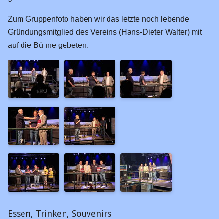
17.04.2016
17.11.2013
Zum Gruppenfoto haben wir das letzte noch lebende
Gründungsmitglied des Vereins (Hans-Dieter Walter) mit
13.11.2011
auf die Bühne gebeten.
20.10.2006
10.04.2005
11.05.2001
Feste Anlage
Bf Reissdorf
Awanst. Zunft
Bf Königsbach
Hp Malzmühle
Bf Warstein
Bf Bitburg
Essen, Trinken, Souvenirs