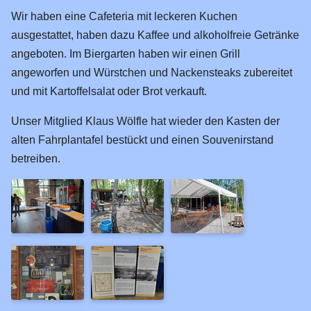
Euregio-Tunnel
Wir haben eine Cafeteria mit leckeren Kuchen
Baustellen
ausgestattet, haben dazu Kaffee und alkoholfreie Getränke
angeboten. Im Biergarten haben wir einen Grill
Zuggarnituren
angeworfen und Würstchen und Nackensteaks zubereitet
Lok-Treffen
und mit Kartoffelsalat oder Brot verkauft.
Bilder-Archiv
Unser Mitglied Klaus Wölfle hat wieder den Kasten der
Module
alten Fahrplantafel bestückt und einen Souvenirstand
Richtlinien
betreiben.
Blog
Status der Module
Probeaufbau 2018
Planung Kerpen 2022
Planung Kerpen 2024
Modulausstellung 2025