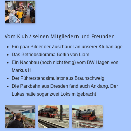
Planungen Kerpen 2026
Fahrten
2025
2024
Vom Klub / seinen Mitgliedern und Freunden
2022
Ein paar Bilder der Zuschauer an unserer Klubanlage.
Das Betriebsdiorama Berlin von Liam
2019
Ein Nachbau (noch nicht fertig) vom BW Hagen von
2018
Markus H
2017
Der Führerstandsimulator aus Braunschweig
Die Parkbahn aus Dresden fand auch Anklang. Der
2016
Lukas hatte sogar zwei Loks mitgebracht
2015
2014
2013
2012