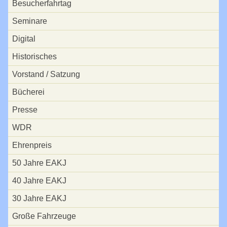
Besucherfahrtag
Bücherei
Seminare
Presse
Digital
WDR
Historisches
Ehrenpreis
Vorstand / Satzung
50 Jahre EAKJ
Bücherei
40 Jahre EAKJ
Presse
30 Jahre EAKJ
WDR
Große Fahrzeuge
Ehrenpreis
Vorbild-Fotos
50 Jahre EAKJ
Tage der offenen Tür
40 Jahre EAKJ
02.05.2026
30 Jahre EAKJ
23.09.2023
Große Fahrzeuge