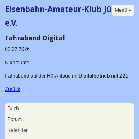
Eisenbahn-Amateur-Klub Jülich
Menü
e.V.
Fahrabend Digital
Navigation
Start
überspringen
02.02.2026
Der Klub
Buch
Klubräume
Forum
Fahrabend auf der H0-Anlage im
Digitalbetrieb mit Z21
Kalender
Zurück
Besucherfahrtag
Seminare
Navigation
Buch
überspringen
Digital
Forum
Historisches
Kalender
Vorstand / Satzung