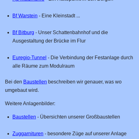
Bücherei
Bf Warstein
- Eine Kleinstadt ...
Presse
WDR
Bf Bitburg
- Unser Schattenbahnhof und die
Ausgestaltung der Brücke im Flur
Ehrenpreis
50 Jahre EAKJ
Euregio-Tunnel
- Die Verbindung der Festanlage durch
40 Jahre EAKJ
alle Räume zum Modulraum
30 Jahre EAKJ
Bei den
Baustellen
beschreiben wir genauer, was wo
Große Fahrzeuge
umgebaut wird.
Vorbild-Fotos
Weitere Anlagenbilder:
Tage der offenen Tür
Baustellen
- Übersichten unserer Großbaustellen
02.05.2026
23.09.2023
Zuggarnituren
- besondere Züge auf unserer Anlage