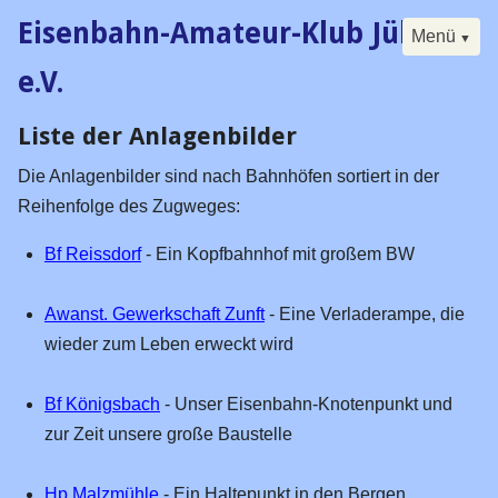
Eisenbahn-Amateur-Klub Jülich
Menü
e.V.
Liste der Anlagenbilder
Navigation
Start
überspringen
Die Anlagenbilder sind nach Bahnhöfen sortiert in der
Der Klub
Reihenfolge des Zugweges:
Buch
Bf Reissdorf
- Ein Kopfbahnhof mit großem BW
Forum
Kalender
Awanst. Gewerkschaft Zunft
- Eine Verladerampe, die
Besucherfahrtag
wieder zum Leben erweckt wird
Seminare
Bf Königsbach
- Unser Eisenbahn-Knotenpunkt und
Digital
zur Zeit unsere große Baustelle
Historisches
Vorstand / Satzung
Hp Malzmühle
- Ein Haltepunkt in den Bergen