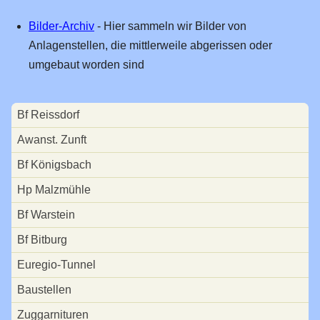
17.04.2016
Bilder-Archiv
- Hier sammeln wir Bilder von
17.11.2013
Anlagenstellen, die mittlerweile abgerissen oder
13.11.2011
umgebaut worden sind
20.10.2006
10.04.2005
Navigation
Bf Reissdorf
überspringen
11.05.2001
Awanst. Zunft
Feste Anlage
Bf Königsbach
Bf Reissdorf
Hp Malzmühle
Awanst. Zunft
Bf Warstein
Bf Königsbach
Bf Bitburg
Hp Malzmühle
Euregio-Tunnel
Bf Warstein
Baustellen
Bf Bitburg
Zuggarnituren
Euregio-Tunnel