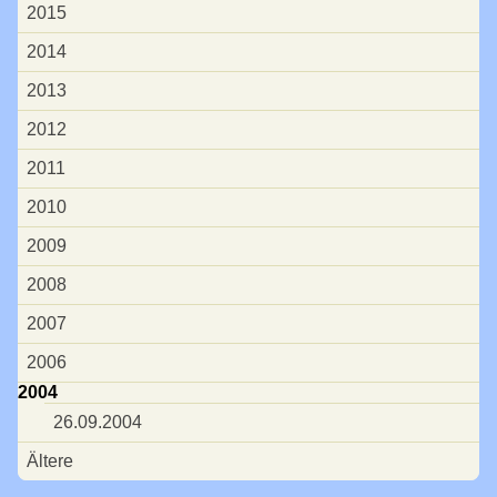
2015
Bücherei
2014
Presse
2013
WDR
2012
Ehrenpreis
2011
50 Jahre EAKJ
2010
40 Jahre EAKJ
2009
30 Jahre EAKJ
2008
Große Fahrzeuge
2007
Vorbild-Fotos
2006
Tage der offenen Tür
2004
02.05.2026
26.09.2004
Ältere
23.09.2023