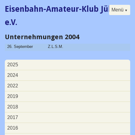
Eisenbahn-Amateur-Klub Jülich
Menü
e.V.
Unternehmungen 2004
Navigation
Start
überspringen
26. September
Z.L.S.M.
Der Klub
Buch
Navigation
2025
überspringen
Forum
2024
Kalender
2022
Besucherfahrtag
2019
Seminare
2018
Digital
2017
Historisches
2016
Vorstand / Satzung