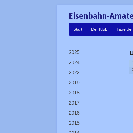
Eisenbahn-Amateu
Navigation
Start
Der Klub
Tage der
überspringen
Navigation
2025
überspringen
2024
2022
2019
2018
2017
2016
2015