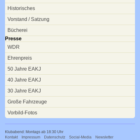
Historisches
Vorstand / Satzung
Bücherei
Presse
WDR
Ehrenpreis
50 Jahre EAKJ
40 Jahre EAKJ
30 Jahre EAKJ
Große Fahrzeuge
Vorbild-Fotos
Klubabend: Montags ab 18:30 Uhr
Navigation
Kontakt
Impressum
Datenschutz
Social-Media
Newsletter