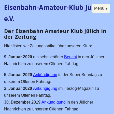
Eisenbahn-Amateur-Klub Jülich
Menü
e.V.
Der Eisenbahn Amateur Klub Jülich in
Navigation
Start
überspringen
der Zeitung
Der Klub
Hier listen wir Zeitungsartikel über unseren Klub:
Buch
9. Januar 2020
ein sehr schöner
Bericht
in den Jülicher
Forum
Nachrichten zu unserem Offenen Fahrtag
.
Kalender
5. Januar 2020
Ankündigung
in der Super Sonntag zu
Besucherfahrtag
unserem Offenen Fahrtag.
Seminare
2. Januar 2020
Anküngigung
im Herzog-Magazin zu
Digital
unserem Offenen Fahrtag.
30. Dezember 2019
Ankündigung
in den Jülicher
Historisches
Nachrichten zu unserem Offenen Fahrtag.
Vorstand / Satzung