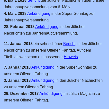
9. März 2018
Bericht
der Jülicher Nachrichten über unsere
17.11.2013
Jahreshauptversammlung vom 6. März.
4. März 2018
Ankündigung
in der Super-Sonntag zur
13.11.2011
Jahreshauptversammlung.
20.10.2006
28. Februar 2018
Ankündigung
in den Jülicher
10.04.2005
Nachrichten zur Jahreshauptversammlung.
11.05.2001
11. Januar 2018
ein sehr schöner
Bericht
in den Jülicher
Feste Anlage
Nachrichten zu unserem Offenen Fahrtag. Auf dem
Bf Reissdorf
Titelblatt war schon ein passender
Hinweis
.
Awanst. Zunft
7. Januar 2018
Ankündigung
in der Super Sonntag zu
Bf Königsbach
unserem Offenen Fahrtag.
3. Januar 2018
Ankündigung
in den Jülicher Nachrichten
Hp Malzmühle
zu unserem Offenen Fahrtag.
Bf Warstein
29. Dezember 2017
Ankündigung
im Jülich-Magazin zu
Bf Bitburg
unserem Offenen Fahrtag.
Euregio-Tunnel