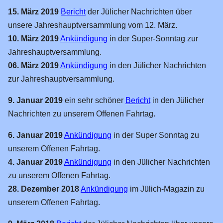
15. März 2019
Bericht
der Jülicher Nachrichten über
Bücherei
unsere Jahreshauptversammlung vom 12. März.
Presse
10. März 2019
Ankündigung
in der Super-Sonntag zur
WDR
Jahreshauptversammlung.
Ehrenpreis
06. März 2019
Ankündigung
in den Jülicher Nachrichten
50 Jahre EAKJ
zur Jahreshauptversammlung.
40 Jahre EAKJ
9. Januar 2019
ein sehr schöner
Bericht
in den Jülicher
30 Jahre EAKJ
Nachrichten zu unserem Offenen Fahrtag
.
Große Fahrzeuge
6. Januar 2019
Ankündigung
in der Super Sonntag zu
Vorbild-Fotos
unserem Offenen Fahrtag.
4. Januar 2019
Ankündigung
in den Jülicher Nachrichten
Tage der offenen Tür
zu unserem Offenen Fahrtag.
02.05.2026
28. Dezember 2018
Ankündigung
im Jülich-Magazin zu
23.09.2023
unserem Offenen Fahrtag.
17.04.2016