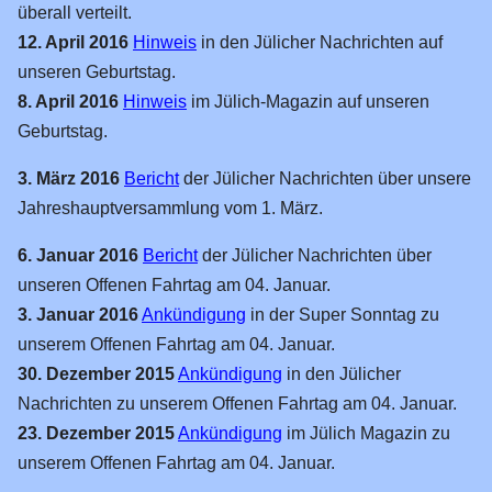
Planungen Kerpen 2026
überall verteilt.
Fahrten
12. April 2016
Hinweis
in den Jülicher Nachrichten auf
unseren Geburtstag.
2025
8. April 2016
Hinweis
im Jülich-Magazin auf unseren
2024
Geburtstag.
2022
3. März 2016
Bericht
der Jülicher Nachrichten über unsere
2019
Jahreshauptversammlung vom 1. März.
2018
6. Januar 2016
Bericht
der Jülicher Nachrichten über
2017
unseren Offenen Fahrtag am 04. Januar.
2016
3. Januar 2016
Ankündigung
in der Super Sonntag zu
unserem Offenen Fahrtag am 04. Januar.
2015
30. Dezember 2015
Ankündigung
in den Jülicher
2014
Nachrichten zu unserem Offenen Fahrtag am 04. Januar.
2013
23. Dezember 2015
Ankündigung
im Jülich Magazin zu
2012
unserem Offenen Fahrtag am 04. Januar.