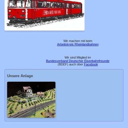
17.11.2013
13.11.2011
20.10.2006
10.04.2005
Wir machen mit beim
Arbeitskreis Rheinlandbahnen
11.05.2001
Feste Anlage
Wir sind Mitglied im
Bundesverband Deutscher Eisenbahnfreunde
(BDEF) auch über
Facebook
Bf Reissdorf
Unsere Anlage
Awanst. Zunft
Bf Königsbach
Hp Malzmühle
Bf Warstein
Bf Bitburg
Euregio-Tunnel