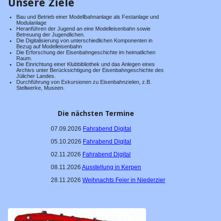
Unsere Ziele
Bücherei
Bau und Betrieb einer Modellbahnanlage als Festanlage und
Modulanlage
Presse
Heranführen der Jugend an eine Modelleisenbahn sowie
Betreuung der Jugendlichen.
Die Digitalisierung von unterschiedlichen Komponenten in
WDR
Bezug auf Modelleisenbahn
Die Erforschung der Eisenbahngeschichte im heimatlichen
Ehrenpreis
Raum.
Die Einrichtung einer Klubbibliothek und das Anlegen eines
Archivs unter Berücksichtigung der Eisenbahngeschichte des
50 Jahre EAKJ
Jülicher Landes.
Durchführung von Exkursionen zu Eisenbahnzielen, z.B.
Stellwerke, Museen.
40 Jahre EAKJ
30 Jahre EAKJ
Die nächsten Termine
Große Fahrzeuge
07.09.2026
Fahrabend Digital
05.10.2026
Fahrabend Digital
Vorbild-Fotos
02.11.2026
Fahrabend Digital
Tage der offenen Tür
08.11.2026
Ausstellung in Kerpen
02.05.2026
28.11.2026
Weihnachts Feier in Niederzier
23.09.2023
17.04.2016