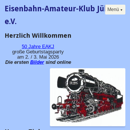
Eisenbahn-Amateur-Klub Jülich
Menü
e.V.
Herzlich Willkommen
Navigation
Start
überspringen
Der Klub
50 Jahre
EAKJ
große Geburtstagsparty
Buch
am 2. / 3. Mai 2026
Die ersten
Bilder
sind online
Forum
Kalender
Besucherfahrtag
Seminare
Digital
Historisches
Vorstand / Satzung